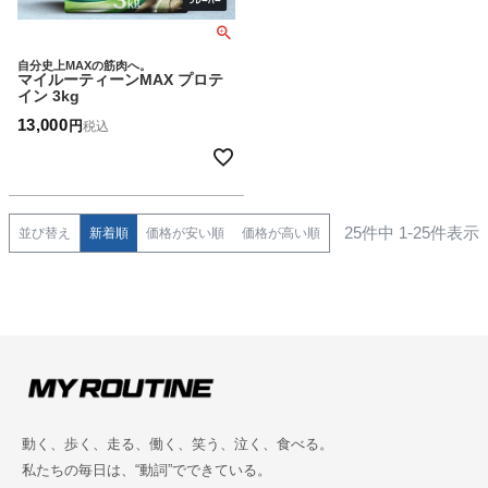
自分史上MAXの筋肉へ。
マイルーティーンMAX プロテ
イン 3kg
13,000
税込
25
件中
1
-
25
件表示
並び替え
新着順
価格が安い順
価格が高い順
動く、歩く、走る、働く、笑う、泣く、食べる。
私たちの毎日は、“動詞”でできている。