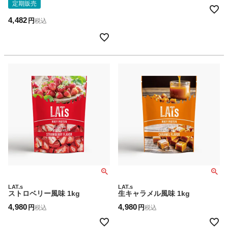
定期販売
4,482
税込
LAT.s
LAT.s
ストロベリー風味 1kg
生キャラメル風味 1kg
4,980
4,980
税込
税込