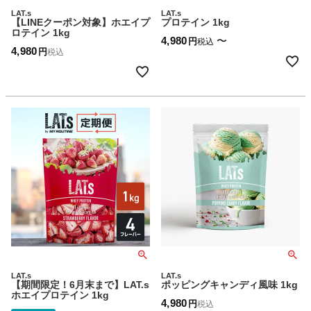
LAT.s
LAT.s
【LINEクーポン対象】ホエイプ
プロテイン 1kg
ロテイン 1kg
4,980
〜
税込
4,980
税込
LAT.s
LAT.s
【期間限定！6月末まで】LAT.s
ポッピングキャンディ風味 1kg
ホエイプロテイン 1kg
4,980
税込