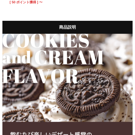
[
50
ポイント獲得 ]
〜
商品説明